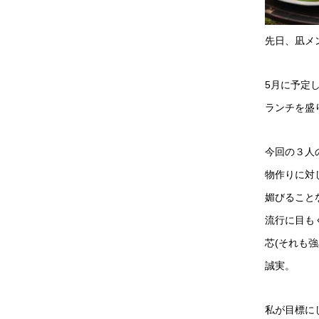
先日、凪メ
5月に予定
ランチを盛
今回の３人
物作りに対
媚びること
流行に目も
芯(それも
誠実。
私が目標に