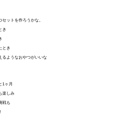
つセットを作ろうかな。
とき
き
たとき
えるようなおやつがいいな
と1ヶ月
も楽しみ
挑戦も
！