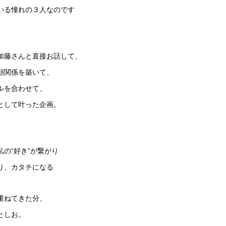
いる憧れの３人なのです
加藤さんと直接お話して、
頼関係を築いて、
ルを合わせて、
として叶った企画。
私の“好き”が繋がり
り、カタチになる
重ねてきた分、
としお。