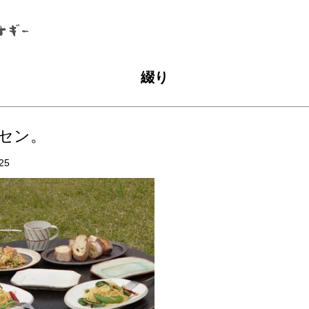
綴り
セン。
25