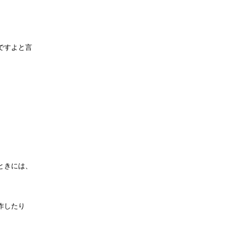
ですよと言
ときには、
作したり