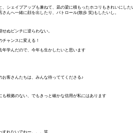
と、シェイプアップも兼ねて、凪の梁に積もったホコリもきれいにした
店さんへ一緒に顔を出したり、パトロール(散歩 笑)もしたいし。
期せぬピンチに逆らわない。
のチャンスに変える！
去年学んだので、今年も生かしたいと思います
のお客さんたちは、みんな待っててくださる♪
にも根拠のない、でもきっと確かな信用が私にはあります
わすれないでねー。。。笑