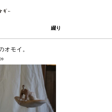
綴り
のオモイ。
09