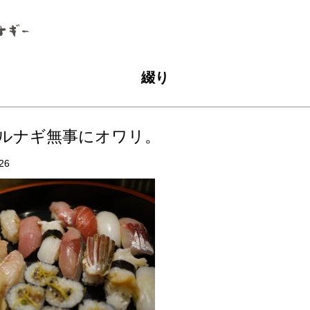
綴り
ルナギ無事にオワリ。
26