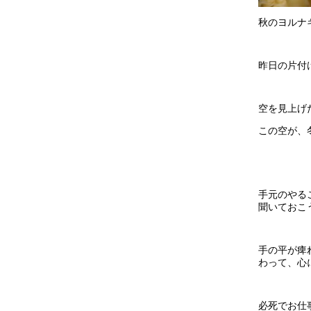
秋のヨルナ
昨日の片付
空を見上げ
この空が、
手元のやる
聞いておこ
手の平が痺
わって、心
必死でお仕