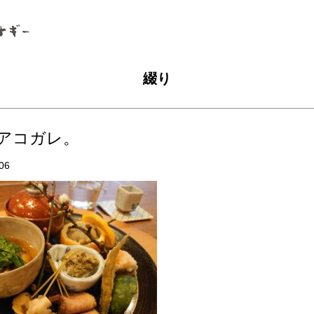
綴り
アコガレ。
06