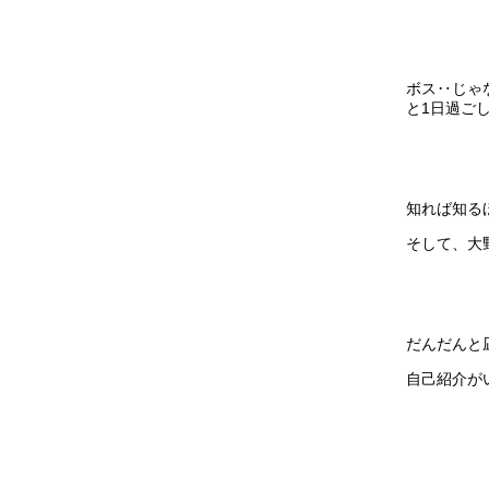
ボス‥じゃ
と1日過ご
知れば知る
そして、大
だんだんと
自己紹介が