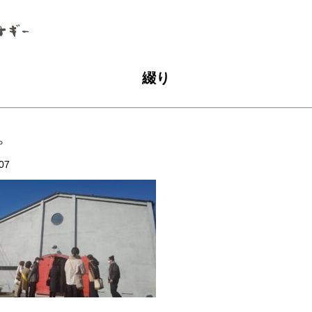
綴り
。
07