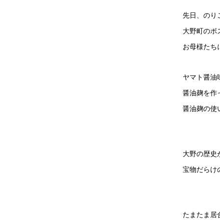
先日、のり
大野町のボ
お母様たち
ヤマト醤油
醤油麹を作
醤油麹の使
大野の歴史
宝物だらけ
たまたま居