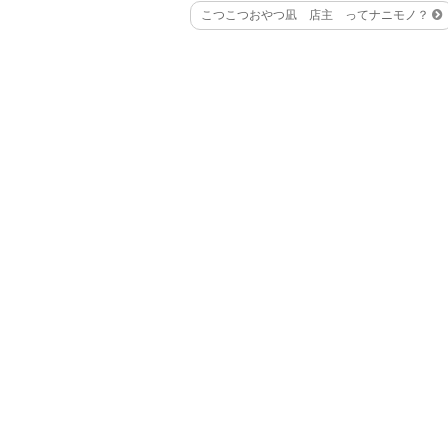
こつこつおやつ凪 店主 ってナニモノ？